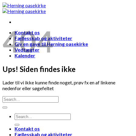
Skip
to
content
404
Kontakt os
Fællesskab og aktiviteter
Giv en gave til Herning oasekirke
Vedtægter
Kalender
Ups! Siden findes ikke
Lader til vi ikke kunne finde noget, prøv fx en af linkene
nedenfor eller søgefeltet
Kontakt os
Fællesskab og aktiviteter