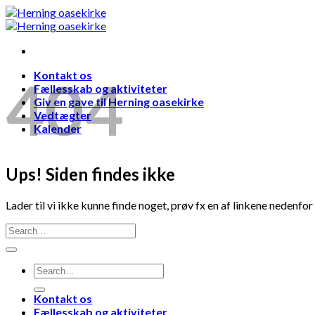
Skip
to
content
Kontakt os
404
Fællesskab og aktiviteter
Giv en gave til Herning oasekirke
Vedtægter
Kalender
Ups! Siden findes ikke
Lader til vi ikke kunne finde noget, prøv fx en af linkene nedenfor
Kontakt os
Fællesskab og aktiviteter