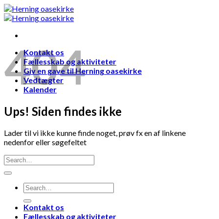
Skip
to
content
404
Kontakt os
Fællesskab og aktiviteter
Giv en gave til Herning oasekirke
Vedtægter
Kalender
Ups! Siden findes ikke
Lader til vi ikke kunne finde noget, prøv fx en af linkene
nedenfor eller søgefeltet
Kontakt os
Fællesskab og aktiviteter